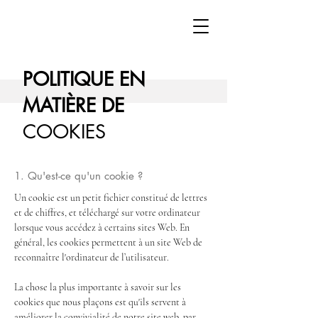
POLITIQUE EN
MATIÈRE DE
COOKIES
1. Qu'est-ce qu'un cookie ?
Un cookie est un petit fichier constitué de lettres
et de chiffres, et téléchargé sur votre ordinateur
lorsque vous accédez à certains sites Web. En
général, les cookies permettent à un site Web de
reconnaître l'ordinateur de l’utilisateur.
La chose la plus importante à savoir sur les
cookies que nous plaçons est qu'ils servent à
améliorer la convivialité de notre site web, par